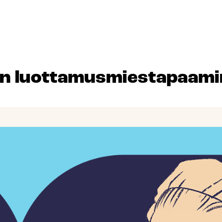
in luottamusmiestapaam