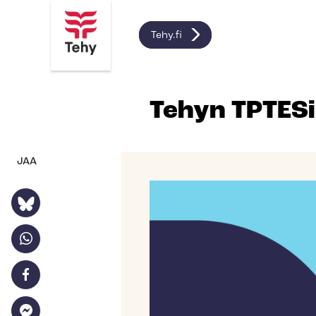
Tehy.fi
Tehyn TPTES
JAA