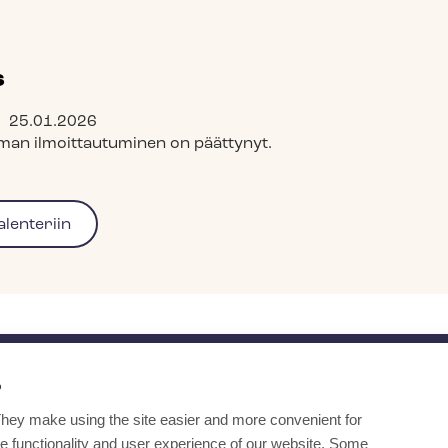
s
ä:
25.01.2026
man ilmoittautuminen on päättynyt.
?
Ota yhteyttä
They make using the site easier and more convenient for
e functionality and user experience of our website. Some