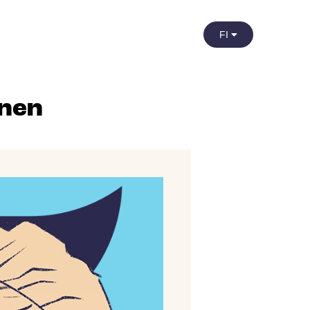
FI
inen