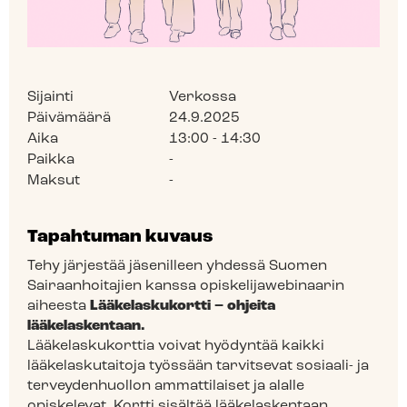
Sijainti
Verkossa
Päivämäärä
24.9.2025
Aika
13:00 - 14:30
Paikka
-
Maksut
-
Tapahtuman kuvaus
Tehy järjestää jäsenilleen yhdessä Suomen
Sairaanhoitajien kanssa opiskelijawebinaarin
aiheesta
Lääkelaskukortti – ohjeita
lääkelaskentaan.
Lääkelaskukorttia voivat hyödyntää kaikki
lääkelaskutaitoja työssään tarvitsevat sosiaali- ja
terveydenhuollon ammattilaiset ja alalle
opiskelevat. Kortti sisältää lääkelaskentaan