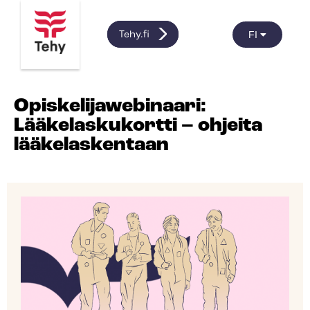
FI
Tehy.fi
Opiskelijawebinaari:
Lääkelaskukortti – ohjeita
lääkelaskentaan