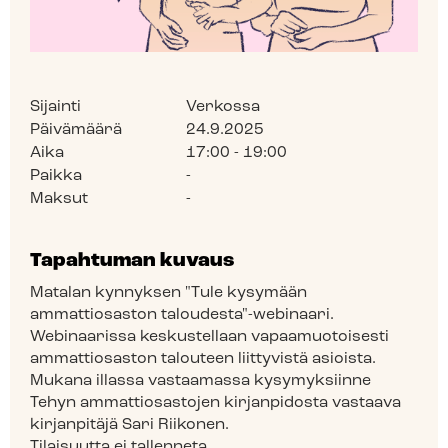
Sijainti
Verkossa
Päivämäärä
24.9.2025
Aika
17:00 - 19:00
Paikka
-
Maksut
-
Tapahtuman kuvaus
Matalan kynnyksen "Tule kysymään
ammattiosaston taloudesta"-webinaari.
Webinaarissa keskustellaan vapaamuotoisesti
ammattiosaston talouteen liittyvistä asioista.
Mukana illassa vastaamassa kysymyksiinne
Tehyn ammattiosastojen kirjanpidosta vastaava
kirjanpitäjä Sari Riikonen.
Tilaisuutta ei tallenneta.