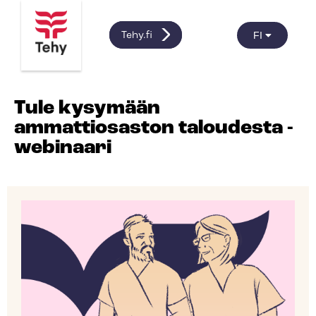
FI
Tehy.fi
Tule kysymään
ammattiosaston taloudesta -
webinaari