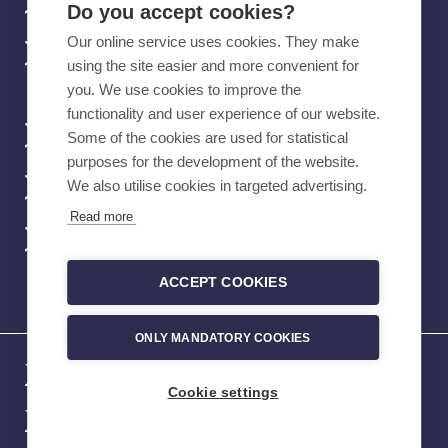
Ota yhteyttä
Do you accept cookies?
Our online service uses cookies. They make
Tehyn mobiilisovellus
using the site easier and more convenient for
you. We use cookies to improve the
functionality and user experience of our website.
Verkkokauppa
Some of the cookies are used for statistical
purposes for the development of the website.
We also utilise cookies in targeted advertising.
Töihin Tehyyn
Read more
Vikailmoitukset
ACCEPT COOKIES
ONLY MANDATORY COOKIES
Tietoa evästeistä
Cookie settings
Tietosuoja- ja rekisteriselosteet