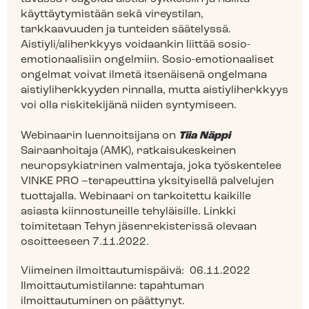
käyttäytymistään sekä vireystilan,
tarkkaavuuden ja tunteiden säätelyssä.
Aistiyli/aliherkkyys voidaankin liittää sosio-
emotionaalisiin ongelmiin. Sosio-emotionaaliset
ongelmat voivat ilmetä itsenäisenä ongelmana
aistiyliherkkyyden rinnalla, mutta aistiyliherkkyys
voi olla riskitekijänä niiden syntymiseen.
Webinaarin luennoitsijana on
Tiia Näppi
Sairaanhoitaja (AMK), ratkaisukeskeinen
neuropsykiatrinen valmentaja, joka työskentelee
VINKE PRO –terapeuttina yksityisellä palvelujen
tuottajalla. Webinaari on tarkoitettu kaikille
asiasta kiinnostuneille tehyläisille. Linkki
toimitetaan Tehyn jäsenrekisterissä olevaan
osoitteeseen 7.11.2022.
Viimeinen ilmoittautumispäivä:
06.11.2022
Ilmoittautumistilanne:
tapahtuman
ilmoittautuminen on päättynyt.