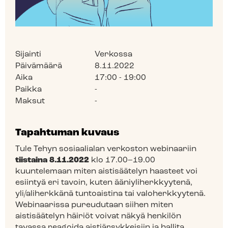
Sijainti
Verkossa
Päivämäärä
8.11.2022
Aika
17:00 - 19:00
Paikka
-
Maksut
-
Tapahtuman kuvaus
Tule Tehyn sosiaalialan verkoston webinaariin
tiistaina 8.11.2022
klo 17.00–19.00
kuuntelemaan miten aistisäätelyn haasteet voi
esiintyä eri tavoin, kuten ääniyliherkkyytenä,
yli/aliherkkänä tuntoaistina tai valoherkkyytenä.
Webinaarissa pureudutaan siihen miten
aistisäätelyn häiriöt voivat näkyä henkilön
tavassa reagoida aistiärsykkeisiin ja hallita