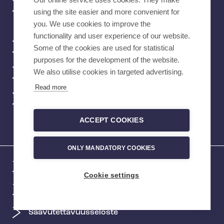
Tehyn mobiilisovellus
using the site easier and more convenient for
you. We use cookies to improve the
functionality and user experience of our website.
Verkkokauppa
Some of the cookies are used for statistical
purposes for the development of the website.
We also utilise cookies in targeted advertising.
Töihin Tehyyn
Read more
Vikailmoitukset
ACCEPT COOKIES
ONLY MANDATORY COOKIES
Tietoa evästeistä
Cookie settings
Tietosuoja- ja rekisteriselosteet
Saavutettavuusseloste