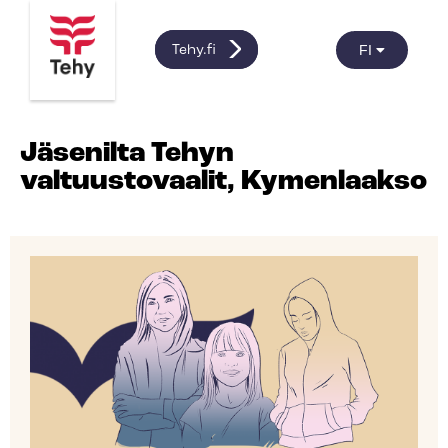
FI
Tehy.fi
Jäsenilta Tehyn
valtuustovaalit, Kymenlaakso