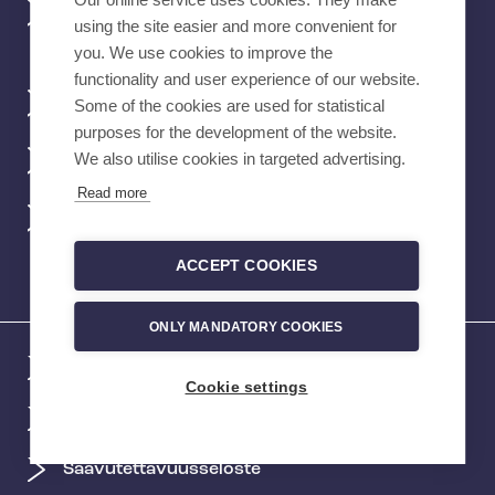
Tehyn mobiilisovellus
using the site easier and more convenient for
you. We use cookies to improve the
functionality and user experience of our website.
Verkkokauppa
Some of the cookies are used for statistical
purposes for the development of the website.
We also utilise cookies in targeted advertising.
Töihin Tehyyn
Read more
Vikailmoitukset
ACCEPT COOKIES
ONLY MANDATORY COOKIES
Tietoa evästeistä
Cookie settings
Tietosuoja- ja rekisteriselosteet
Saavutettavuusseloste