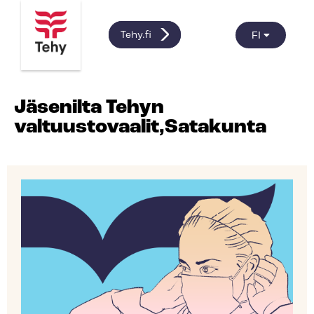
FI
Tehy.fi
Jäsenilta Tehyn
valtuustovaalit,Satakunta