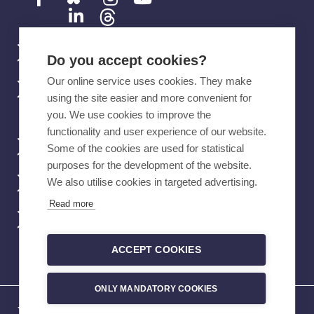
Ota yhteyttä
Do you accept cookies?
Our online service uses cookies. They make
Tehyn mobiilisovellus
using the site easier and more convenient for
you. We use cookies to improve the
functionality and user experience of our website.
Verkkokauppa
Some of the cookies are used for statistical
purposes for the development of the website.
We also utilise cookies in targeted advertising.
Töihin Tehyyn
Read more
Vikailmoitukset
ACCEPT COOKIES
ONLY MANDATORY COOKIES