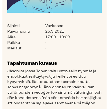
Sijainti
Verkossa
Päivämäärä
25.3.2021
Aika
17:00 - 19:00
Paikka
-
Maksut
-
Tapahtuman kuvaus
Jäsenilta jossa Tehyn valtuustovaalin ryhmät ja
ehdokkaat esittäytyvät ja heille voi esittää
kysymyksiä. Ilta toteutetaan teamsin kautta.
Tehys regionbyrå i Åbo ordnar en valkväll där
valförbunden redogör för sina målsättningar och
där kandidaterna från vårt område har möjlighet
att presentera sig själva samt svara på frågor.